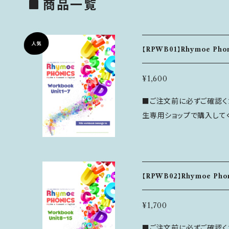
商品一覧
【RPWB01】Rhymoe Phoni
¥1,600
■ご注文前に必ずご確認くださ
生専用ショップで購入してください！ ＜特徴＞ Rhymo
リズム × 動き × 英語を文字につ
グリズムを感じる手遊びや
むことで学んでいきます。 こちらのワークブックでは、RhymoePhonic
sで学ぶ45音素のうちの21音
【RPWB02】Rhymoe Phon
全ページ、モノクロでシンプルな色使いです
ォントを採用、書きやすく、手触
¥1,700
----------------------------
■ご注文前に必ずご確認くださ