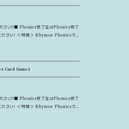
手触りのいい紙質にもこだわりました。 ---
れ入りますが、発送後の返品はお断りしています。
コンタクトフォームよりご連絡ください。 ■
-------------------------- ＜主な内容
返品はお断りしています。
い!!■ Phonics修了生はPhonics修了
ています。 ■各ユニットの復習
e Phonicsで
音を学んでいきます。 全部で25ユニット、計4
tive Spellings（同音異綴：音は同じだけれ
。 ドリルには「各ユニットの
ついて＞ ■ ご
復習ページ」と「アクティビティページ」など
から24時間以内にコンタクトフォームよりご
cs Card Game１
 ■ 恐れ入りますが、発送後の返品はお断りしています。
を採用、書きやすく、手触りのいい紙質にもこ
い!!■ Phonics修了生はPhonics修了
e Phonicsで
になります。 下記の内容が含まれています。 ■
ードゲームを通して何度もインプット＆アウト
る