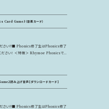
る
ように遊ぶことが出来ます。 ※Rhymo
ame【１】に数字1～7まで、【２】に数字8～13まで
ics Card Game3（音素カード）
3・6色） ・チャンツカード 36枚（数字8～1
い!!■ Phonics修了生はPhonics修了
 2枚 ※Rhymoe Phonics
e Phonicsで
を収録 ＜キャンセル・返品につい
を通して何度もインプット＆アウトプットする
ぶことができます。 -------------
------------ ＜主な内容＞ ■Rhy
rd Game2読み上げ音声【ダウンロードカード】
同音異綴音素カ
音素表記付き ※Rhymoe Phon
の音素を収録 ＜キャンセル・返品につ
い!!■ Phonics修了生はPhonics修了