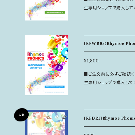
各Unitには下記の内容が含まれています。 ■L
生専用ショップで購入してください！ ＜特徴＞ Rhymo
ムにのって手遊びやナーサリライムを楽し
リズム × 動き × 英語を文字につ
絵を見て英語で言えたら色を塗ってみましょう
グリズムを感じる手遊びや
読んでもらったり、自分で読んでみましょう ■Ch
むことで学んでいきます。 こちらのワークブックでは、RhymoePhonic
oe PhonicsのWebサイ
sで学ぶ45音素のうちの24音
ds：英語の音を言ってみましょう ◆Formation：英語
【RPWB03】Rhymoe Phon
す。 全ページがモノクロでシンプルな色使いです。 フォントは見やすい
ましょう ◆Phonemic Awareness：音当てクイズ！！ ◆Words：字を
UDフォントを採用、書きや
読んだり書いたりして線つなぎしてみましょ
¥1,800
--------------------------
じながら言ってみましょう ---------------------------- ❖Attendan
■ご注文前に必ずご確認くださ
容＞ 各Unitには下記の内容が含まれています。 ■Let's Play：英語の
ce Card（出席カード） ❖A
生専用ショップで購入してください！ ＜特徴＞ Rhymo
リズムにのって手遊びやナーサリライム
徒使用）おうちでの取り組みの目安
リズム × 動き × 英語を文字につ
n：絵を見て英語で言えたら色を塗ってみま
添付されているので、頑張った記
グリズムを感じる手遊びや
を読んでもらったり、自分で読んでみましょう ■
---------------------- ＜商品情報＞ ・サイズ：A4 ・ページ数：32ペ
むことで学んでいきます。 こちらのワークブックでは、RhymoePhonic
moe PhonicsのWeb
ージ ・内容：RhymoePhonics Unit1～Unit7（1Unit=4ページ） ＜キ
s1と2で学んだチャンツを活かし
unds：英語の音を言ってみましょう ◆Formatio
ャンセル・返品について＞ ■ ご注文後のキャンセルは注文から24時間
【RPDR1】Rhymoe Phonics
gs（同音異綴：音は同じ
みましょう ◆Phonemic Awareness：音当てクイズ！！ ◆Words：字
以内にコンタクトフォームよりご連絡くだ
全ページがモノクロでシンプルな色使いで
を読んだり書いたりして線つなぎしてみま