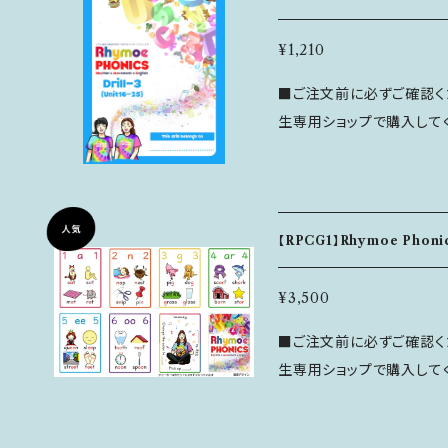
フォントを採用、書きやすく、
ください。 ■ 恐
ルは注文から24時間以内に
---------------------------
恐れ入りますが、発送後の
¥1,210
＞ Rhymoe Phonics Drill-2はWorkbook2 Unit8-15に対応した
■ご注文前に必ずご確認くださ
内容になります。 下記の内容が含まれ
生専用ショップで購入してください！ ＜特徴＞ Rhymo
ページ ■年度末の復習ページ ■アクティビティページ ■Rhymoe
は、1つのユニットで3つの
Chants Challenge ■Diploma（修了書） ------------------------
5個の音と33個のAlterna
---- ＜商品情報＞ ・サイズ：A4 ・ページ数：24ページ ・内容：Workb
ど綴りが異なるもの）を学ぶことができます
ook2 Unit8-15に対応した内容 ＜キャンセル・返品に
復習ページ」と「年度末の
注文後のキャンセルは注文
【RPCG1】Rhymoe Phoni
が入っています。 全ページがモノクロでシンプルな色使いです。 フォン
連絡ください。
トは見やすいUDフォント
¥3,500
だわりました。 ---------------------------------------------------
■ご注文前に必ずご確認くださ
----- ＜主な内容＞ Rhymoe Phonics Drill-3はWorkbook3 Un
生専用ショップで購入してください！ ＜特徴＞ Rhymo
it16-25に対応した内容
学ぶ単語やチャンツを、カ
各ユニットの復習ページ ■年度末の復習ページ ■アクティビティペ
プットすることが出来ます。 カードは全部で6色。数字は1～13まであ
ージ ■Rhymoe Chants Challenge ■Diploma（修了書） ------