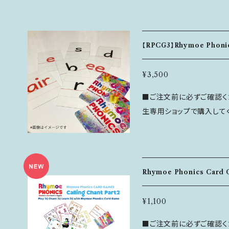
プットすることが出来ます。 カードは全部で6色。数字は1～13まであ
ので、トランプやUNO、カルタの
e Phonics Card G
【RPCG3】Rhymoe Phon
が収録されています。 ---------------------------------------------
----------- ＜主な内容＞ ■Rhymoe Phonics Card Game２ ・絵
¥3,500
単語カード 36枚（数字8～1
■ご注文前に必ずご確認くださ
3・6色） ・ワイルドカード 2枚 ・白紙カード
生専用ショップで購入してください！ ＜特徴＞ Rhymo
Workbook Unit15～25までの内容
学ぶ音素を、カードゲーム
て＞ ■ ご注文後のキャンセルは注文から24時間以内にコンタクトフォ
ことが出来ます。 裏面のデザインがRhymoe Phonics Card Game
ームよりご連絡ください。 ■ 恐れ入りますが、発送後の返品はお断りし
【１】及び【２】と同じですので一緒に遊
ています。
-------------------------------
Rhymoe Phonics Ca
moe Phonics Card Game３ ・音素カード 47枚 ・
ード 37枚 ・同音異綴音素カードには
¥1,100
ics Workbook Unit1～25まで
■ご注文前に必ずご確認くださ
いて＞ ■ ご注文後のキャンセルは注文から24時間以内にコンタクトフ