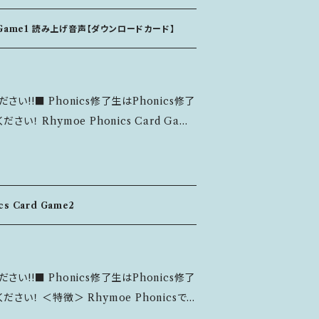
ように遊ぶことが出来ます。 ※Rhymo
ame【１】に数字1～7まで、【２】に数字8～13まで
rd Game1 読み上げ音声【ダウンロードカード】
りますが、発送後の返
・6色） ・チャンツカード 44枚（数字1～7・6
い!!■ Phonics修了生はPhonics修了
oe Phonics Work
s Card Game
---------------
ツの「チャンツ部分のみ」の読み上げ音声で
文後
、カルタのように遊べます！ SONOCA
4時間以内にコンタクトフォームよりご連絡く
使用しています。 スマートフォンにSONO
りますが、発送後の返品はお断りしています。
ドし、ダウンロードカード裏のシリアルナンバ
cs Card Game2
こえます。 または、パソコンでS
開き、シリアルナンバーを入力することで、パ
ているスマホのミュージックアプリにインポー
い!!■ Phonics修了生はPhonics修了
e Phonicsで
、ご注意ください。
ードゲームを通して何度もインプット＆アウト