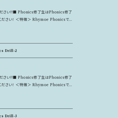
ます。
手触りのいい紙質にもこだわりました。 ---
end
い!!■ Phonics修了生はPhonics修了
-------------------------- ＜主な内容
❖Achievement Card（できたよ！カード/
e Phonicsで
目安 ❖Diploma（修了書） 上記3点
を学んでいきます。 全部で15ユニット、計45
音とリズムをふくしゅうしよう ■Alter
た記録が残せ達成感も味わえます。 ----
ージ」と
：新しいつづりのルールを先生に教えてもらうよ ■
アクティビティページ」などが入っています。
he Words：新しいルールに気をつけて読もう読め
プルな色使いです。 フォントは見やすいUD
文から24
s Drill-2
手触りのいい紙質にもこだわりました。 ---
ちゃおう！ ■Practice the
連絡ください。 ■ 恐れ入ります
-------------------------- ＜主な内容
ごいとくべつなルール！おぼえられたら、おぼえ
しています。
い!!■ Phonics修了生はPhonics修了
ます。 ■各ユニットの復習ペ
出席カード） ❖Achievement Card（できた
e Phonicsで
ちでの取り組みの目安 ❖Diploma（修了
を学んでいきます。 全部で15ユニット、計45
ージ」と
アクティビティページ」などが入っています。
注文
プルな色使いです。 フォントは見やすいUD
24時間以内にコンタクトフォームよりご連絡
s Drill-3