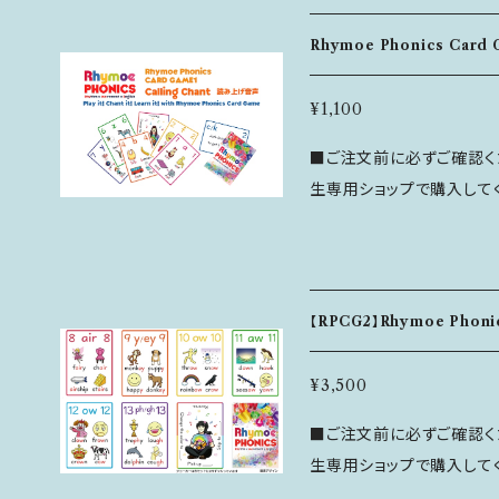
ので、トランプやUNO、カルタの
---------------------- ＜商品情報＞ ・サイズ：A4 ・ページ数：32ペ
e Phonics Card G
ージ ・内容：Workbook3 Unit16-25に対応した内容 ＜キャンセル・
Rhymoe Phonics Ca
が収録されています。 ---------------------------------------------
返品について＞ ■ ご注文後のキャンセルは注文から24時間以内にコ
----------- ＜主な内容＞ ■Rhymoe Phonics Card Game１ ・絵
ンタクトフォームよりご連絡ください。 ■ 恐れ入
¥1,100
単語カード 44枚（数字1～7
品はお断りしています。
■ご注文前に必ずご確認くださ
色） ・ワイルドカード 2枚 ・白カード 2枚 ※Rhym
生専用ショップで購入してください！ Rhymoe Phonic
book Unit1～14までの内容を収録 ----------------
1に使われている全チャン
------------------------- ＜キャンセル・返品について＞ ■ ご注
す。 音声をシャッフルして流すと
のキャンセルは注文から2
というダウンロードカードを
ださい。 ■ 恐れ入
CAのアプリをダウンロー
【RPCG2】Rhymoe Phoni
ーを入れると、スマホで手軽に音声が聞
ONOCAのWebサイトを
¥3,500
ソコンで聴いたり、使われ
■ご注文前に必ずご確認くださ
トすることも可能です。 ※シリアルナンバーの使用は1回のみとなりま
生専用ショップで購入してください！ ＜特徴＞ Rhymo
す。有効期限がありますので
学ぶ単語やチャンツを、カ