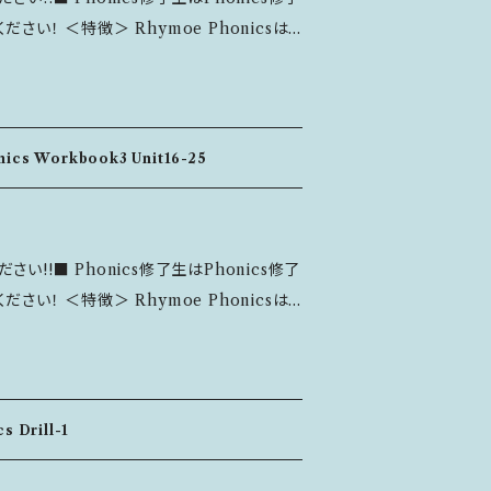
et's Play：英語のリズ
e Phonicsは、
みましょう ■Let's Learn：
なげるメソッドです。 英語のバウンシン
 ■Let's Read：絵本を
ナーサリライムを何度も繰り返しながら楽し
eck Videos：Rhym
トで手遊びや歌を楽しんでみましょう ◆Soun
素（Unit8～Unit15）を学ぶことができま
の字を書いてみ
ics Workbook3 Unit16-25
すく、手触りのいい紙質にもこだわりました。
う ◆Chants：リズムを感
------------------------------ ＜主な内
い!!■ Phonics修了生はPhonics修了
chievement Card（できたよ！カード/ 生
e Phonicsは、
を楽しみましょう ■Let's Lear
 ❖Diploma（修了書） 上記3点も
なげるメソッドです。 英語のバウンシン
しょう ■Let's Read：絵本
録が残せ達成感も味わえます。 ------
ナーサリライムを何度も繰り返しながら楽し
Check Videos：Rhy
サイトで手遊びや歌を楽しんでみましょう ◆So
ながら、33個のAlternative Spellin
n：英語の字を書いて
 Drill-1
だけれど綴りが異なるもの）について学びます。
さい。 ■ 恐れ入りますが、発
す。 フォントは見やすいUD
しょう ◆Chants：リズムを