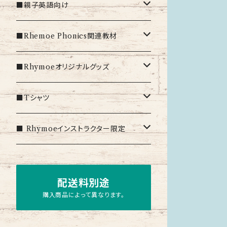
■親子英語向け
ソングブック
■Rhemoe Phonics関連教材
ライモー絵本
Workbook1関連教材
■Rhymoeオリジナルグッズ
workbook2関連教材
文房具
■Tシャツ
workbook3関連教材
オリジナルグッズ
Rhymoe Tシャツ
■ Rhymoeインストラクター限定
チャンツリング絵本
Rhymoe Phonics Tシャツ
ユニフォーム
配送料別途
Activity Sheets（デジタル）
レッスンバッグ
購入商品によって異なります。
Super Verbs!Notebook