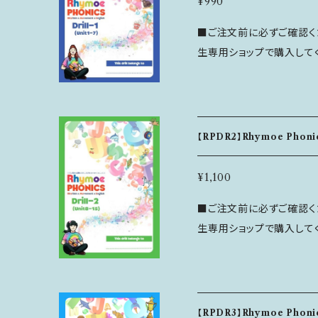
送後の返品はお断りしてい
¥990
フォントを採用、書きやすく、
感じながら言ってみましょう ---------------------------- ❖Att
■ご注文前に必ずご確認くださ
---------------------------
ance Card（出席カード） 
生専用ショップで購入してください！ ＜特徴＞ Rhymo
＞ 各Unitには下記の内容が含まれています。 ■Review the Chan
生徒使用）おうちでの取り組みの
は、1つのユニットで3つの音
t：まえに習ったチャンツで文字と
も添付されているので、頑張っ
個の音を学ぶことができます。 ドリルには「各ユニットの復習ペ
native Spellings
------------------------ ＜商品情報＞ ・サイズ：A4 ・ページ数：36
「年度末の復習ページ」と「
Read and Write t
ページ ・内容：RhymoePhonics Unit8～Unit15（1Unit=4ページ）
全ページがモノクロでシン
たらていねいに書こう ■Other Special Rules：知っていたらすごい
＜キャンセル・返品について＞ ■ ご注文後のキャンセルは注
【RPDR2】Rhymoe Phonic
フォントを採用、書きやすく、
とくべつなルール！おぼえられたら、おぼえ
時間以内にコンタクトフォームよりご
---------------------------
Chant：知っていたらす
が、発送後の返品はお断り
¥1,100
＞ Rhymoe Phonics Drill-1はWorkbook1 Unit1-7に対応した内
ちゃおう！ ◆巻末付録：動詞の活用形 ----------------------------
■ご注文前に必ずご確認くださ
容になります。 下記の内容が含まれてい
❖Attendance Card（
生専用ショップで購入してください！ ＜特徴＞ Rhymo
ージ ■年度末の復習ページ ■アクティビティページ ■Rhymoe Ch
よ！カード/ 生徒使用）おう
は、1つのユニットで3つの音
ants Challenge ■Diploma（修了書） ---------------------------
書） 上記3点も添付されているので、頑張った記録が残せ達成感も味わ
個の音を学ぶことができます。 ドリルには「各ユニットの復習ペ
- ＜商品情報＞ ・サイズ：A4 ・ページ数：20ページ ・内容：Workboo
えます。 ---------------------------- ＜商品情報＞ ・サイズ：A4 ・ペ
「年度末の復習ページ」と「
k1 Unit1-7に対応した内容 ＜キャンセル・返品について＞ ■ ご
ージ数：40ページ ・内容：RhymoePhonics Unit16～Unit25（1Uni
全ページがモノクロでシン
後のキャンセルは注文から
t=3~4ページ） ＜キャンセル・返品について＞ ■ ご注文後のキャンセ
【RPDR3】Rhymoe Phonic