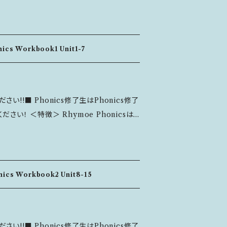
cs Workbook1 Unit1-7
い!!■ Phonics修了生はPhonics修了
e Phonicsは、
なげるメソッドです。 英語のバウンシン
ナーサリライムを何度も繰り返しながら楽し
素（Unit1～Unit7）を学ぶことができます。
ics Workbook2 Unit8-15
。 フォントは見やすいUDフ
りのいい紙質にもこだわりました。 -----
----------------------- ＜主な内容＞
い!!■ Phonics修了生はPhonics修了